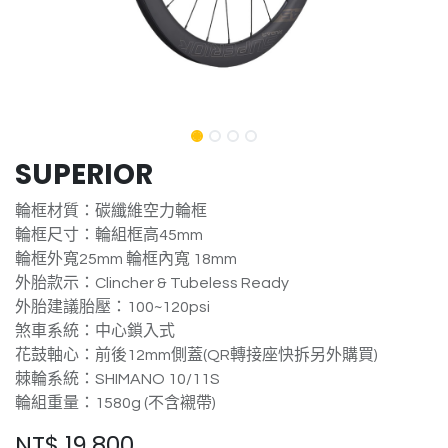
SUPERIOR
輪框材質：碳纖維空力輪框
輪框尺寸：輪組框高45mm
輪框外寬25mm 輪框內寬 18mm
外胎款示：Clincher & Tubeless Ready
外胎建議胎壓：100~120psi
煞車系統：中心鎖入式
花鼓軸心：前後12mm側蓋(QR轉接座快拆另外購買)
棘輪系統：SHIMANO 10/11S
輪組重量：1580g (不含襯帶)
NT$
19,800