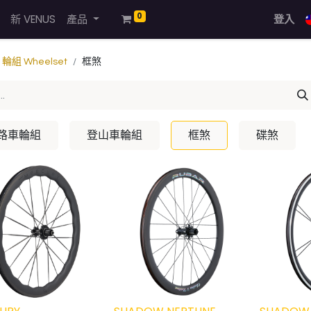
0
新 VENUS
產品
登入
輪組 Wheelset
框煞
路車輪組
登山車輪組
框煞
碟煞