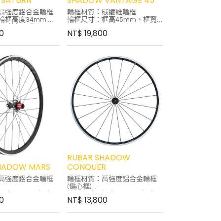
 SATURN
SHADOW VANTAGE 45
高強度鋁合金輪框
輪框材質：碳纖維輪框
框高度34mm 輪
輪框尺寸：框高45mm、框寬
mm 輪框內寬 16mm
19mm
00
NT$
19,800
incher外胎
外胎款式：Clincher 或
Tubeless ready
0~110psi
外胎建議胎壓：100~110psi
mm TL膠帶
棘輪系統：Shimano 10/11
16 後16，加大花
輪組重量：1550g
框體保固一年
：QR快拆
附QR快拆、煞車皮
：日本EZO培林
MANO 9/10/11
630g(不含襯帶)
RUBAR SHADOW
HADOW MARS
CONQUER
高強度鋁合金輪框
輪框材質：高強度鋁合金輪框
(偏心框)
高31mm / 框寬
輪框尺寸：框高22mm / 框寬
00
NT$
13,800
內寬19mm--支援無內
24mm / 內框寬 19mm --支援
無內胎系統
3mm(TL耐高溫膠
襯帶寬度：23mm( TL耐高溫膠