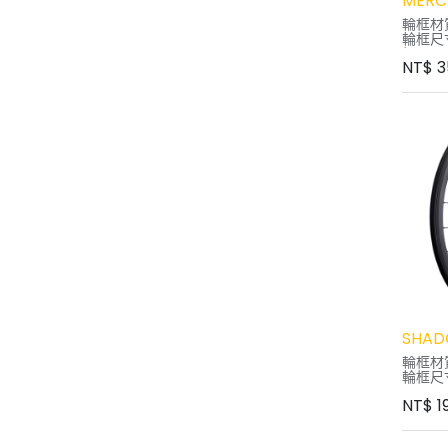
MERC
輪框材
輪框尺寸
框)
NT$
3
輪框寬度
22mm
外胎款式
Tubel
建議胎壓
花鼓軸
花鼓鋼
花鼓培
棘輪系統：
輪組重量
框體保
附專用
SHAD
輪框材
輪框尺
19mm
NT$
1
外胎款式
Tubele
外胎建議