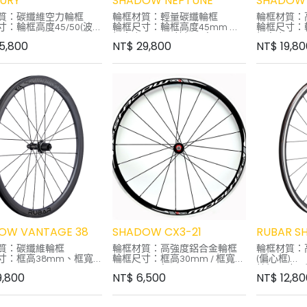
URY
SHADOW NEPTUNE
SHADOW
質：碳纖維空力輪框
輪框材質：輕量碳纖輪框
輪框材質：
：輪框高度45/50(波浪
輪框尺寸：輪框高度45mm 輪
輪框尺寸：輪
框寬度 26mm 輪框內寬 19mm
框寬度 22
5,800
NT$
29,800
NT$
19,8
 28mm 輪框內寬
外胎款式：Clincher外胎與
外胎款式：Cl
Tubeless Ready外胎
23C/25C
：Clincher外胎與
建議胎壓：100~110psi
建議胎壓：10
ess 外胎
內襯帶：23mm TL膠帶
內襯帶：21
：100~110psi
花鼓本體：RUBAR CNC 5代鋁
花鼓本體：前
心：QR快拆
合金花鼓
鼓耳花鼓
絲：5.2mm碳幅條
花鼓軸心：QR快拆
​​花鼓軸心
林：陶瓷培林
花鼓培林：日本EZO培林
​​花鼓培林
SHIMANO 11s/12s
棘輪系統：SHIMANO 9/10/11
棘輪系統：SHI
：1430g(不含襯帶)
輪組重量：1430g(不含襯帶)
輪組重量：1
固1年
框體保固1年
煞車皮
OW VANTAGE 38
SHADOW CX3-21
RUBAR S
質：碳纖維輪框
輪框材質：高強度鋁合金輪框
輪框材質：
寸：框高38mm、框寬
輪框尺寸：框高30mm / 框寬
(偏心框)
20mm / 內寬15mm
輪框尺寸：框
9,800
NT$
6,500
NT$
12,8
：Clincher 或
外胎款式：公路車 CLINCHER
24mm / 
ss ready
搭配外胎尺寸：23C / 25C
胎系統
胎壓：100~110psi
建議胎壓：110psi～120psi
襯帶寬度：2