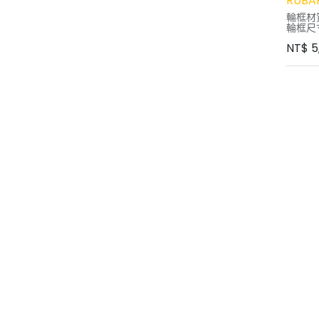
RUBAR
輪框材
輪框尺寸
24mm
NT$
5
外胎尺
煞車系
幅條： 
花鼓： 
鼓
花鼓軸
棘輪系統
輪組重量
輪組限