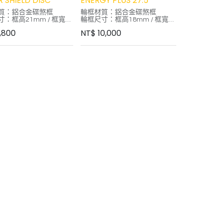
 SHIELD DISC
ENERGY PLUS 27.5
質：鋁合金碟煞框
輪框材質：鋁合金碟煞框
：框高21mm / 框寬
輪框尺寸：框高18mm / 框寬
26mm
,800
NT$
10,000
寸：26吋登山車胎
外胎尺寸：27.5登山車胎
統：國際六孔碟煞
碟煞系統： 國際六孔
不鏽鋼圓鋼絲 前24 後24
輻條： 不鏽鋼圓鋼絲 前28 / 後
RUBAR CNC 鋁合金花
28
花鼓：RUBAR CNC 鋁合金花
心：QR快拆
鼓
：9/10
花鼓軸心 ：QR快拆
：1770g
棘輪系統 – SHIMANO 9/10
重：95KG
輪組重量 – 1690g
輪組限重 – 95kg